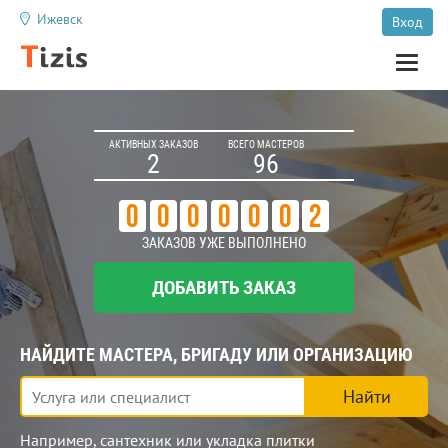
Ижевск
Вход
Toggle
naviga
АКТИВНЫХ ЗАКАЗОВ
ВСЕГО МАСТЕРОВ
2
96
0
0
0
0
0
0
2
ЗАКАЗОВ УЖЕ ВЫПОЛНЕНО
ДОБАВИТЬ ЗАКАЗ
НАЙДИТЕ МАСТЕРА, БРИГАДУ ИЛИ ОРГАНИЗАЦИЮ
Найти
Например,
сантехник
или
укладка плитки